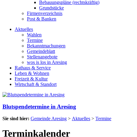
Bebauungspläne (rechtskräftig)
Grundstücke
Firmenverzeichnis
Post & Banken
Aktuelles
Wahlen
Termine
Bekanntmachungen
Gemeindeblatt
Stellenangebote
wos is los in Aresing
Rathaus & Service
Leben & Wohnen
Freizeit & Kultur
Wirtschaft & Standort
Blutspendetermine in Aresing
Sie sind hier:
Gemeinde Aresing
>
Aktuelles
>
Termine
Terminkalender