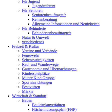
Für Jugend
Jugendreferent
Für Senioren
Seniorenbeauftragte/r
Rentenberatung
Allgemeine Infomationen und Neuigkeiten
Für Behinderte
Behindertenbeauftragte/r
Natur & Umwelt
verschiedenes
Freizeit & Kultur
Vereine und Verbände
Feuerwehr
Sehenswürdigkeiten
Rad- und Wanderwege
Gastronomie und Übernachtungen
Kinderspielplätze
Mutter Kind Gruppe
Sporteinrichtungen
Festivitäten
Märkte
Wirtschaft & Standort
Bauen
Bauleitplanverfahren
Flächennutzungsplan (FNP)