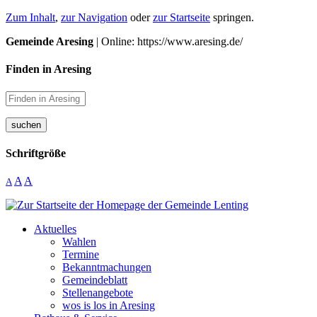
Zum Inhalt
,
zur Navigation
oder
zur Startseite
springen.
Gemeinde Aresing
| Online: https://www.aresing.de/
Finden in Aresing
suchen
Schriftgröße
A
A
A
Aktuelles
Wahlen
Termine
Bekanntmachungen
Gemeindeblatt
Stellenangebote
wos is los in Aresing