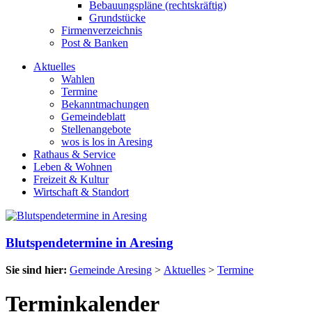
Bebauungspläne (rechtskräftig)
Grundstücke
Firmenverzeichnis
Post & Banken
Aktuelles
Wahlen
Termine
Bekanntmachungen
Gemeindeblatt
Stellenangebote
wos is los in Aresing
Rathaus & Service
Leben & Wohnen
Freizeit & Kultur
Wirtschaft & Standort
Blutspendetermine in Aresing
Sie sind hier:
Gemeinde Aresing
>
Aktuelles
>
Termine
Terminkalender