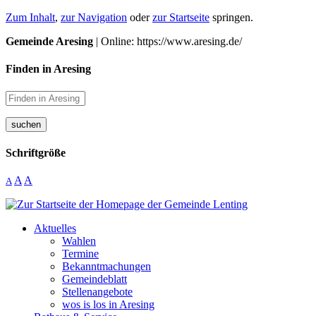
Zum Inhalt
,
zur Navigation
oder
zur Startseite
springen.
Gemeinde Aresing
| Online: https://www.aresing.de/
Finden in Aresing
suchen
Schriftgröße
A
A
A
Aktuelles
Wahlen
Termine
Bekanntmachungen
Gemeindeblatt
Stellenangebote
wos is los in Aresing