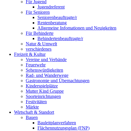
Für Jugend
Jugendreferent
Für Senioren
Seniorenbeauftragte/r
Rentenberatung
Allgemeine Infomationen und Neuigkeiten
Für Behinderte
Behindertenbeauftragte/r
Natur & Umwelt
verschiedenes
Freizeit & Kultur
Vereine und Verbände
Feuerwehr
Sehenswürdigkeiten
Rad- und Wanderwege
Gastronomie und Übernachtungen
Kinderspielplätze
Mutter Kind Gruppe
Sporteinrichtungen
Festivitäten
Märkte
Wirtschaft & Standort
Bauen
Bauleitplanverfahren
Flächennutzungsplan (FNP)