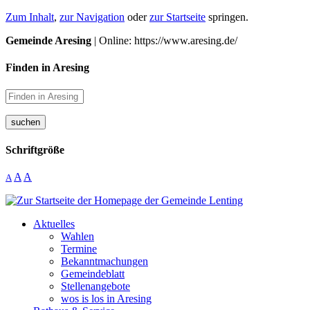
Zum Inhalt
,
zur Navigation
oder
zur Startseite
springen.
Gemeinde Aresing
| Online: https://www.aresing.de/
Finden in Aresing
suchen
Schriftgröße
A
A
A
Aktuelles
Wahlen
Termine
Bekanntmachungen
Gemeindeblatt
Stellenangebote
wos is los in Aresing