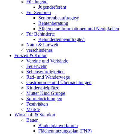
Für Jugend
Jugendreferent
Für Senioren
Seniorenbeauftragte/r
Rentenberatung
Allgemeine Infomationen und Neuigkeiten
Für Behinderte
Behindertenbeauftragte/r
Natur & Umwelt
verschiedenes
Freizeit & Kultur
Vereine und Verbände
Feuerwehr
Sehenswürdigkeiten
Rad- und Wanderwege
Gastronomie und Übernachtungen
Kinderspielplätze
Mutter Kind Gruppe
Sporteinrichtungen
Festivitäten
Märkte
Wirtschaft & Standort
Bauen
Bauleitplanverfahren
Flächennutzungsplan (FNP)