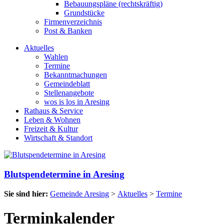
Bebauungspläne (rechtskräftig)
Grundstücke
Firmenverzeichnis
Post & Banken
Aktuelles
Wahlen
Termine
Bekanntmachungen
Gemeindeblatt
Stellenangebote
wos is los in Aresing
Rathaus & Service
Leben & Wohnen
Freizeit & Kultur
Wirtschaft & Standort
Blutspendetermine in Aresing
Sie sind hier:
Gemeinde Aresing
>
Aktuelles
>
Termine
Terminkalender