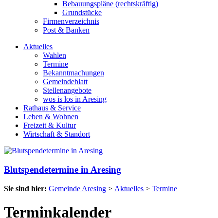
Bebauungspläne (rechtskräftig)
Grundstücke
Firmenverzeichnis
Post & Banken
Aktuelles
Wahlen
Termine
Bekanntmachungen
Gemeindeblatt
Stellenangebote
wos is los in Aresing
Rathaus & Service
Leben & Wohnen
Freizeit & Kultur
Wirtschaft & Standort
Blutspendetermine in Aresing
Sie sind hier:
Gemeinde Aresing
>
Aktuelles
>
Termine
Terminkalender