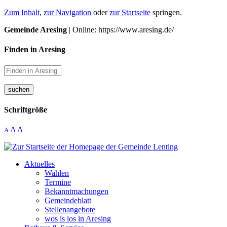
Zum Inhalt
,
zur Navigation
oder
zur Startseite
springen.
Gemeinde Aresing
| Online: https://www.aresing.de/
Finden in Aresing
suchen
Schriftgröße
A
A
A
Aktuelles
Wahlen
Termine
Bekanntmachungen
Gemeindeblatt
Stellenangebote
wos is los in Aresing