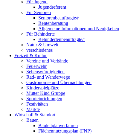
Für Jugend
Jugendreferent
Für Senioren
Seniorenbeauftragte/r
Rentenberatung
Allgemeine Infomationen und Neuigkeiten
Für Behinderte
Behindertenbeauftragte/r
Natur & Umwelt
verschiedenes
Freizeit & Kultur
Vereine und Verbände
Feuerwehr
Sehenswürdigkeiten
Rad- und Wanderwege
Gastronomie und Übernachtungen
Kinderspielplätze
Mutter Kind Gruppe
Sporteinrichtungen
Festivitäten
Märkte
Wirtschaft & Standort
Bauen
Bauleitplanverfahren
Flächennutzungsplan (FNP)