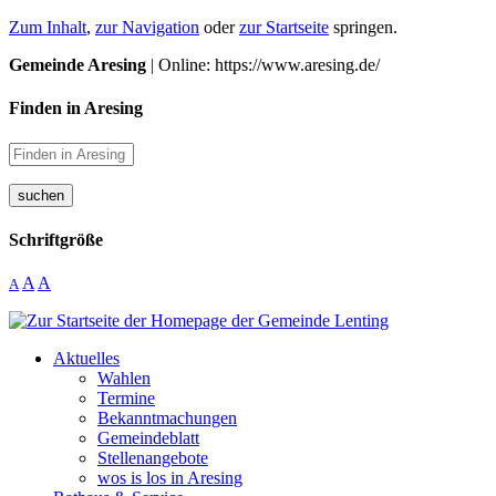
Zum Inhalt
,
zur Navigation
oder
zur Startseite
springen.
Gemeinde Aresing
| Online: https://www.aresing.de/
Finden in Aresing
suchen
Schriftgröße
A
A
A
Aktuelles
Wahlen
Termine
Bekanntmachungen
Gemeindeblatt
Stellenangebote
wos is los in Aresing