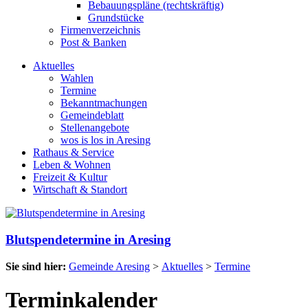
Bebauungspläne (rechtskräftig)
Grundstücke
Firmenverzeichnis
Post & Banken
Aktuelles
Wahlen
Termine
Bekanntmachungen
Gemeindeblatt
Stellenangebote
wos is los in Aresing
Rathaus & Service
Leben & Wohnen
Freizeit & Kultur
Wirtschaft & Standort
Blutspendetermine in Aresing
Sie sind hier:
Gemeinde Aresing
>
Aktuelles
>
Termine
Terminkalender