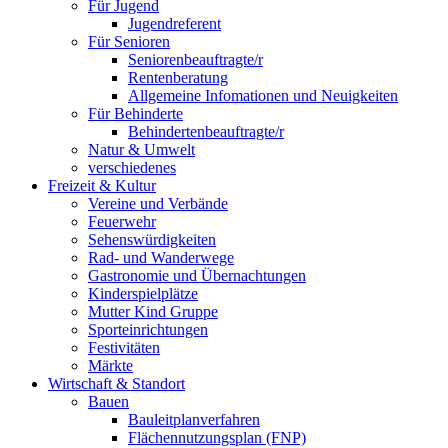
Für Jugend
Jugendreferent
Für Senioren
Seniorenbeauftragte/r
Rentenberatung
Allgemeine Infomationen und Neuigkeiten
Für Behinderte
Behindertenbeauftragte/r
Natur & Umwelt
verschiedenes
Freizeit & Kultur
Vereine und Verbände
Feuerwehr
Sehenswürdigkeiten
Rad- und Wanderwege
Gastronomie und Übernachtungen
Kinderspielplätze
Mutter Kind Gruppe
Sporteinrichtungen
Festivitäten
Märkte
Wirtschaft & Standort
Bauen
Bauleitplanverfahren
Flächennutzungsplan (FNP)