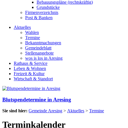
Bebauungspläne (rechtskräftig)
Grundstücke
Firmenverzeichnis
Post & Banken
Aktuelles
Wahlen
Termine
Bekanntmachungen
Gemeindeblatt
Stellenangebote
wos is los in Aresing
Rathaus & Service
Leben & Wohnen
Freizeit & Kultur
Wirtschaft & Standort
Blutspendetermine in Aresing
Sie sind hier:
Gemeinde Aresing
>
Aktuelles
>
Termine
Terminkalender