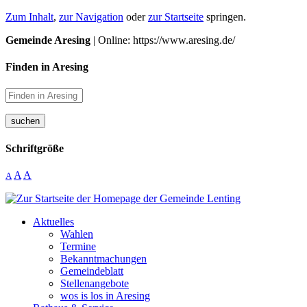
Zum Inhalt
,
zur Navigation
oder
zur Startseite
springen.
Gemeinde Aresing
| Online: https://www.aresing.de/
Finden in Aresing
suchen
Schriftgröße
A
A
A
Aktuelles
Wahlen
Termine
Bekanntmachungen
Gemeindeblatt
Stellenangebote
wos is los in Aresing