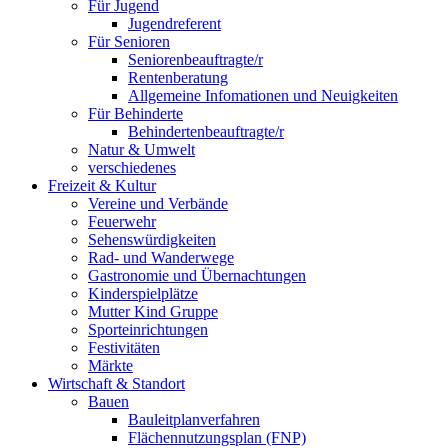
Für Jugend
Jugendreferent
Für Senioren
Seniorenbeauftragte/r
Rentenberatung
Allgemeine Infomationen und Neuigkeiten
Für Behinderte
Behindertenbeauftragte/r
Natur & Umwelt
verschiedenes
Freizeit & Kultur
Vereine und Verbände
Feuerwehr
Sehenswürdigkeiten
Rad- und Wanderwege
Gastronomie und Übernachtungen
Kinderspielplätze
Mutter Kind Gruppe
Sporteinrichtungen
Festivitäten
Märkte
Wirtschaft & Standort
Bauen
Bauleitplanverfahren
Flächennutzungsplan (FNP)