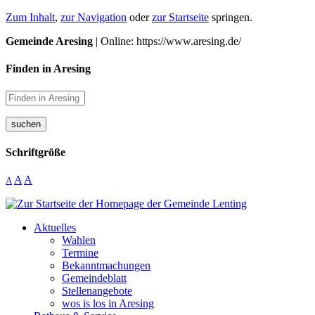
Zum Inhalt
,
zur Navigation
oder
zur Startseite
springen.
Gemeinde Aresing
| Online: https://www.aresing.de/
Finden in Aresing
suchen
Schriftgröße
A
A
A
Aktuelles
Wahlen
Termine
Bekanntmachungen
Gemeindeblatt
Stellenangebote
wos is los in Aresing