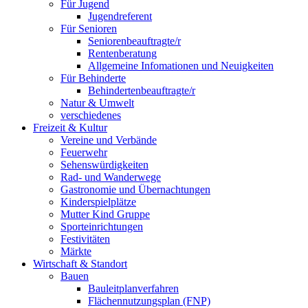
Für Jugend
Jugendreferent
Für Senioren
Seniorenbeauftragte/r
Rentenberatung
Allgemeine Infomationen und Neuigkeiten
Für Behinderte
Behindertenbeauftragte/r
Natur & Umwelt
verschiedenes
Freizeit & Kultur
Vereine und Verbände
Feuerwehr
Sehenswürdigkeiten
Rad- und Wanderwege
Gastronomie und Übernachtungen
Kinderspielplätze
Mutter Kind Gruppe
Sporteinrichtungen
Festivitäten
Märkte
Wirtschaft & Standort
Bauen
Bauleitplanverfahren
Flächennutzungsplan (FNP)