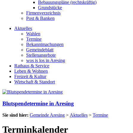
Bebauungspläne (rechtskräftig)
Grundstücke
Firmenverzeichnis
Post & Banken
Aktuelles
Wahlen
Termine
Bekanntmachungen
Gemeindeblatt
Stellenangebote
wos is los in Aresing
Rathaus & Service
Leben & Wohnen
Freizeit & Kultur
Wirtschaft & Standort
Blutspendetermine in Aresing
Sie sind hier:
Gemeinde Aresing
>
Aktuelles
>
Termine
Terminkalender