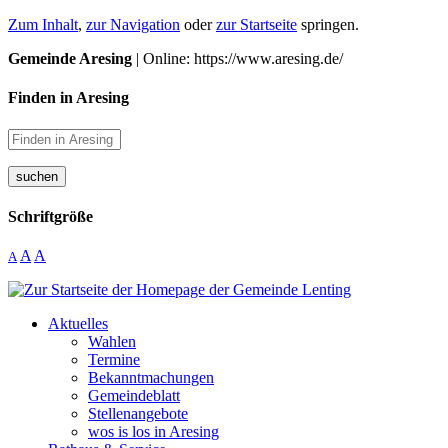
Zum Inhalt
,
zur Navigation
oder
zur Startseite
springen.
Gemeinde Aresing
| Online: https://www.aresing.de/
Finden in Aresing
suchen
Schriftgröße
A
A
A
Aktuelles
Wahlen
Termine
Bekanntmachungen
Gemeindeblatt
Stellenangebote
wos is los in Aresing