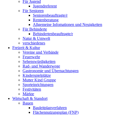
Für Jugend
Jugendreferent
Für Senioren
Seniorenbeauftragte/r
Rentenberatung
Allgemeine Infomationen und Neuigkeiten
Für Behinderte
Behindertenbeauftragte/r
Natur & Umwelt
verschiedenes
Freizeit & Kultur
Vereine und Verbände
Feuerwehr
Sehenswürdigkeiten
Rad- und Wanderwege
Gastronomie und Übernachtungen
Kinderspielplätze
Mutter Kind Gruppe
Sporteinrichtungen
Festivitäten
Märkte
Wirtschaft & Standort
Bauen
Bauleitplanverfahren
Flächennutzungsplan (FNP)