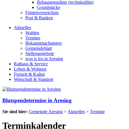
Bebauungspläne (rechtskräftig)
Grundstücke
Firmenverzeichnis
Post & Banken
Aktuelles
Wahlen
Termine
Bekanntmachungen
Gemeindeblatt
Stellenangebote
wos is los in Aresing
Rathaus & Service
Leben & Wohnen
Freizeit & Kultur
Wirtschaft & Standort
Blutspendetermine in Aresing
Sie sind hier:
Gemeinde Aresing
>
Aktuelles
>
Termine
Terminkalender