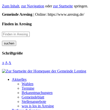
Zum Inhalt
,
zur Navigation
oder
zur Startseite
springen.
Gemeinde Aresing
| Online: https://www.aresing.de/
Finden in Aresing
suchen
Schriftgröße
A
A
A
Aktuelles
Wahlen
Termine
Bekanntmachungen
Gemeindeblatt
Stellenangebote
wos is los in Aresing