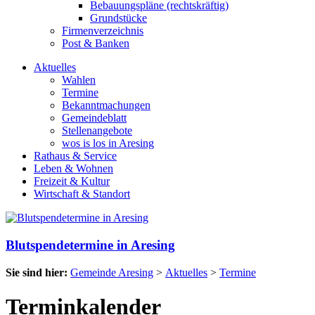
Bebauungspläne (rechtskräftig)
Grundstücke
Firmenverzeichnis
Post & Banken
Aktuelles
Wahlen
Termine
Bekanntmachungen
Gemeindeblatt
Stellenangebote
wos is los in Aresing
Rathaus & Service
Leben & Wohnen
Freizeit & Kultur
Wirtschaft & Standort
Blutspendetermine in Aresing
Sie sind hier:
Gemeinde Aresing
>
Aktuelles
>
Termine
Terminkalender