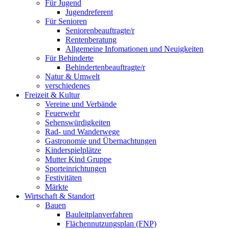
Für Jugend
Jugendreferent
Für Senioren
Seniorenbeauftragte/r
Rentenberatung
Allgemeine Infomationen und Neuigkeiten
Für Behinderte
Behindertenbeauftragte/r
Natur & Umwelt
verschiedenes
Freizeit & Kultur
Vereine und Verbände
Feuerwehr
Sehenswürdigkeiten
Rad- und Wanderwege
Gastronomie und Übernachtungen
Kinderspielplätze
Mutter Kind Gruppe
Sporteinrichtungen
Festivitäten
Märkte
Wirtschaft & Standort
Bauen
Bauleitplanverfahren
Flächennutzungsplan (FNP)