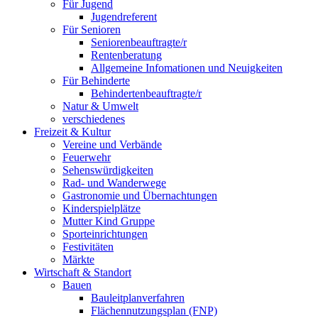
Für Jugend
Jugendreferent
Für Senioren
Seniorenbeauftragte/r
Rentenberatung
Allgemeine Infomationen und Neuigkeiten
Für Behinderte
Behindertenbeauftragte/r
Natur & Umwelt
verschiedenes
Freizeit & Kultur
Vereine und Verbände
Feuerwehr
Sehenswürdigkeiten
Rad- und Wanderwege
Gastronomie und Übernachtungen
Kinderspielplätze
Mutter Kind Gruppe
Sporteinrichtungen
Festivitäten
Märkte
Wirtschaft & Standort
Bauen
Bauleitplanverfahren
Flächennutzungsplan (FNP)