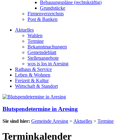
Bebauungspläne (rechtskräftig)
Grundstücke
Firmenverzeichnis
Post & Banken
Aktuelles
Wahlen
Termine
Bekanntmachungen
Gemeindeblatt
Stellenangebote
wos is los in Aresing
Rathaus & Service
Leben & Wohnen
Freizeit & Kultur
Wirtschaft & Standort
Blutspendetermine in Aresing
Sie sind hier:
Gemeinde Aresing
>
Aktuelles
>
Termine
Terminkalender