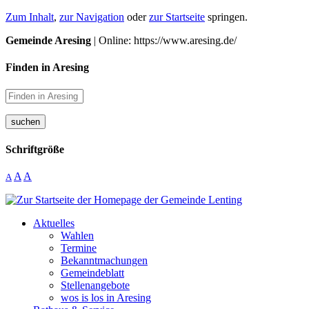
Zum Inhalt
,
zur Navigation
oder
zur Startseite
springen.
Gemeinde Aresing
| Online: https://www.aresing.de/
Finden in Aresing
suchen
Schriftgröße
A
A
A
Aktuelles
Wahlen
Termine
Bekanntmachungen
Gemeindeblatt
Stellenangebote
wos is los in Aresing