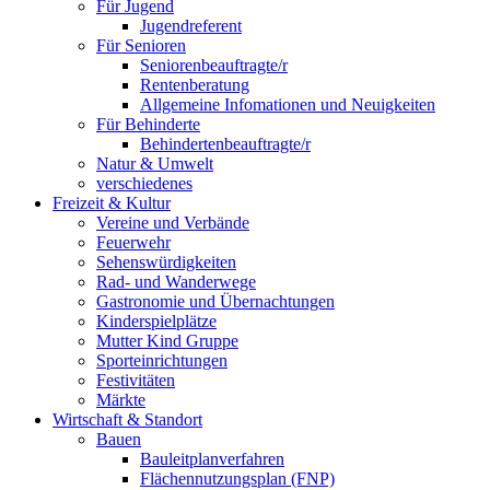
Für Jugend
Jugendreferent
Für Senioren
Seniorenbeauftragte/r
Rentenberatung
Allgemeine Infomationen und Neuigkeiten
Für Behinderte
Behindertenbeauftragte/r
Natur & Umwelt
verschiedenes
Freizeit & Kultur
Vereine und Verbände
Feuerwehr
Sehenswürdigkeiten
Rad- und Wanderwege
Gastronomie und Übernachtungen
Kinderspielplätze
Mutter Kind Gruppe
Sporteinrichtungen
Festivitäten
Märkte
Wirtschaft & Standort
Bauen
Bauleitplanverfahren
Flächennutzungsplan (FNP)