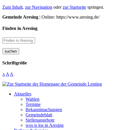
Zum Inhalt
,
zur Navigation
oder
zur Startseite
springen.
Gemeinde Aresing
| Online: https://www.aresing.de/
Finden in Aresing
suchen
Schriftgröße
A
A
A
Aktuelles
Wahlen
Termine
Bekanntmachungen
Gemeindeblatt
Stellenangebote
wos is los in Aresing