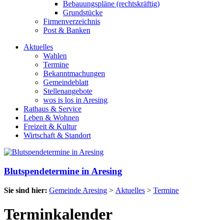
Bebauungspläne (rechtskräftig)
Grundstücke
Firmenverzeichnis
Post & Banken
Aktuelles
Wahlen
Termine
Bekanntmachungen
Gemeindeblatt
Stellenangebote
wos is los in Aresing
Rathaus & Service
Leben & Wohnen
Freizeit & Kultur
Wirtschaft & Standort
Blutspendetermine in Aresing
Sie sind hier:
Gemeinde Aresing
>
Aktuelles
>
Termine
Terminkalender