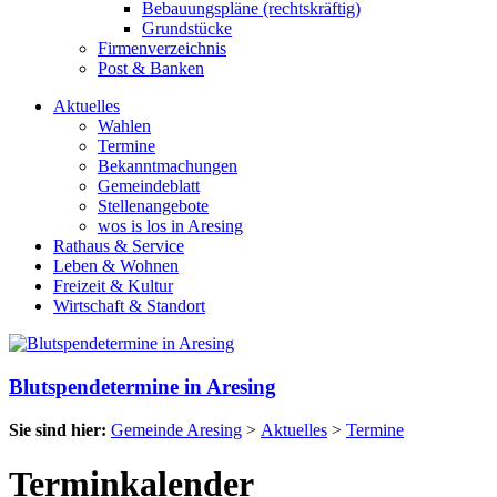
Bebauungspläne (rechtskräftig)
Grundstücke
Firmenverzeichnis
Post & Banken
Aktuelles
Wahlen
Termine
Bekanntmachungen
Gemeindeblatt
Stellenangebote
wos is los in Aresing
Rathaus & Service
Leben & Wohnen
Freizeit & Kultur
Wirtschaft & Standort
Blutspendetermine in Aresing
Sie sind hier:
Gemeinde Aresing
>
Aktuelles
>
Termine
Terminkalender