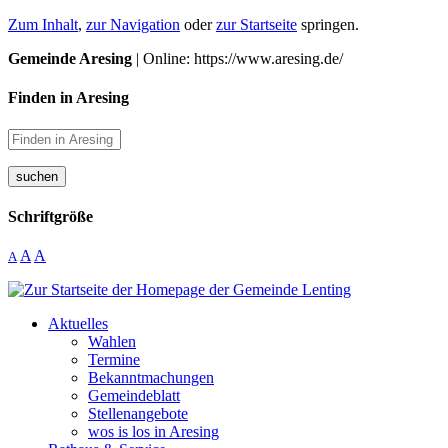
Zum Inhalt
,
zur Navigation
oder
zur Startseite
springen.
Gemeinde Aresing
| Online: https://www.aresing.de/
Finden in Aresing
suchen
Schriftgröße
A
A
A
Aktuelles
Wahlen
Termine
Bekanntmachungen
Gemeindeblatt
Stellenangebote
wos is los in Aresing