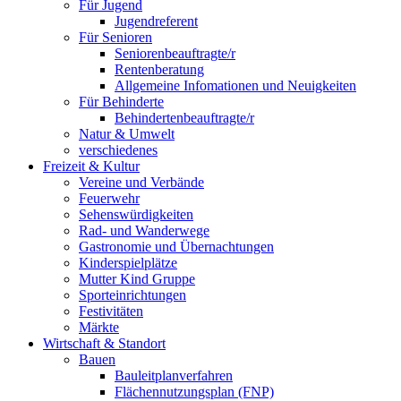
Für Jugend
Jugendreferent
Für Senioren
Seniorenbeauftragte/r
Rentenberatung
Allgemeine Infomationen und Neuigkeiten
Für Behinderte
Behindertenbeauftragte/r
Natur & Umwelt
verschiedenes
Freizeit & Kultur
Vereine und Verbände
Feuerwehr
Sehenswürdigkeiten
Rad- und Wanderwege
Gastronomie und Übernachtungen
Kinderspielplätze
Mutter Kind Gruppe
Sporteinrichtungen
Festivitäten
Märkte
Wirtschaft & Standort
Bauen
Bauleitplanverfahren
Flächennutzungsplan (FNP)