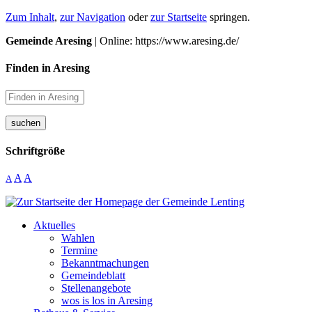
Zum Inhalt
,
zur Navigation
oder
zur Startseite
springen.
Gemeinde Aresing
| Online: https://www.aresing.de/
Finden in Aresing
suchen
Schriftgröße
A
A
A
Aktuelles
Wahlen
Termine
Bekanntmachungen
Gemeindeblatt
Stellenangebote
wos is los in Aresing