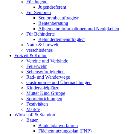
Für Jugend
Jugendreferent
Für Senioren
Seniorenbeauftragte/r
Rentenberatung
Allgemeine Infomationen und Neuigkeiten
Für Behinderte
Behindertenbeauftragte/r
Natur & Umwelt
verschiedenes
Freizeit & Kultur
Vereine und Verbände
Feuerwehr
Sehenswürdigkeiten
Rad- und Wanderwege
Gastronomie und Übernachtungen
Kinderspielplätze
Mutter Kind Gruppe
Sporteinrichtungen
Festivitäten
Märkte
Wirtschaft & Standort
Bauen
Bauleitplanverfahren
Flächennutzungsplan (FNP)