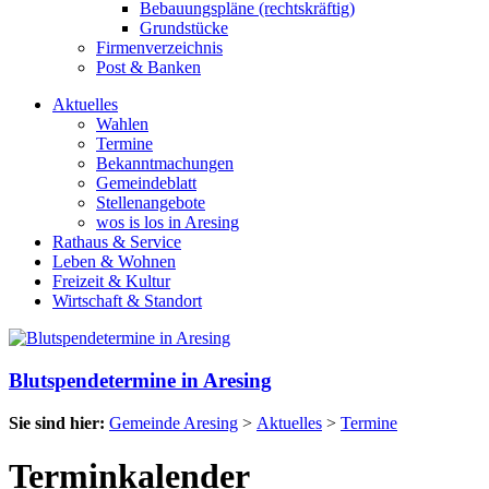
Bebauungspläne (rechtskräftig)
Grundstücke
Firmenverzeichnis
Post & Banken
Aktuelles
Wahlen
Termine
Bekanntmachungen
Gemeindeblatt
Stellenangebote
wos is los in Aresing
Rathaus & Service
Leben & Wohnen
Freizeit & Kultur
Wirtschaft & Standort
Blutspendetermine in Aresing
Sie sind hier:
Gemeinde Aresing
>
Aktuelles
>
Termine
Terminkalender