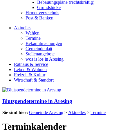
Bebauungspläne (rechtskräftig)
Grundstücke
Firmenverzeichnis
Post & Banken
Aktuelles
Wahlen
Termine
Bekanntmachungen
Gemeindeblatt
Stellenangebote
wos is los in Aresing
Rathaus & Service
Leben & Wohnen
Freizeit & Kultur
Wirtschaft & Standort
Blutspendetermine in Aresing
Sie sind hier:
Gemeinde Aresing
>
Aktuelles
>
Termine
Terminkalender