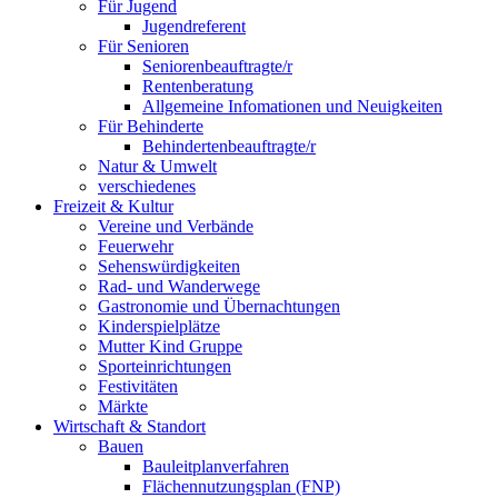
Für Jugend
Jugendreferent
Für Senioren
Seniorenbeauftragte/r
Rentenberatung
Allgemeine Infomationen und Neuigkeiten
Für Behinderte
Behindertenbeauftragte/r
Natur & Umwelt
verschiedenes
Freizeit & Kultur
Vereine und Verbände
Feuerwehr
Sehenswürdigkeiten
Rad- und Wanderwege
Gastronomie und Übernachtungen
Kinderspielplätze
Mutter Kind Gruppe
Sporteinrichtungen
Festivitäten
Märkte
Wirtschaft & Standort
Bauen
Bauleitplanverfahren
Flächennutzungsplan (FNP)