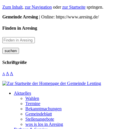
Zum Inhalt
,
zur Navigation
oder
zur Startseite
springen.
Gemeinde Aresing
| Online: https://www.aresing.de/
Finden in Aresing
suchen
Schriftgröße
A
A
A
Aktuelles
Wahlen
Termine
Bekanntmachungen
Gemeindeblatt
Stellenangebote
wos is los in Aresing