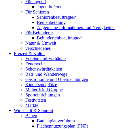
Für Jugend
Jugendreferent
Für Senioren
Seniorenbeauftragte/r
Rentenberatung
Allgemeine Infomationen und Neuigkeiten
Für Behinderte
Behindertenbeauftragte/r
Natur & Umwelt
verschiedenes
Freizeit & Kultur
Vereine und Verbände
Feuerwehr
Sehenswürdigkeiten
Rad- und Wanderwege
Gastronomie und Übernachtungen
Kinderspielplätze
Mutter Kind Gruppe
Sporteinrichtungen
Festivitäten
Märkte
Wirtschaft & Standort
Bauen
Bauleitplanverfahren
Flächennutzungsplan (FNP)