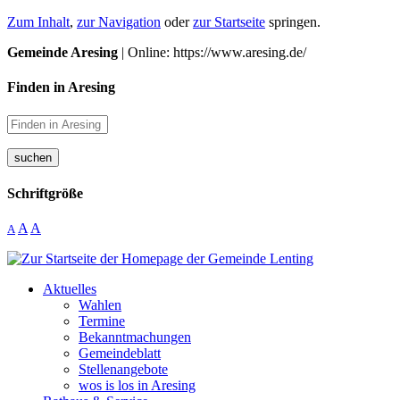
Zum Inhalt
,
zur Navigation
oder
zur Startseite
springen.
Gemeinde Aresing
| Online: https://www.aresing.de/
Finden in Aresing
suchen
Schriftgröße
A
A
A
Aktuelles
Wahlen
Termine
Bekanntmachungen
Gemeindeblatt
Stellenangebote
wos is los in Aresing