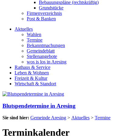
Bebauungspläne (rechtskräftig)
Grundstücke
Firmenverzeichnis
Post & Banken
Aktuelles
Wahlen
Termine
Bekanntmachungen
Gemeindeblatt
Stellenangebote
wos is los in Aresing
Rathaus & Service
Leben & Wohnen
Freizeit & Kultur
Wirtschaft & Standort
Blutspendetermine in Aresing
Sie sind hier:
Gemeinde Aresing
>
Aktuelles
>
Termine
Terminkalender