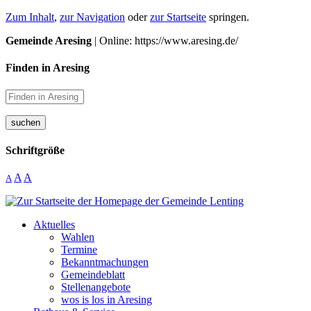
Zum Inhalt
,
zur Navigation
oder
zur Startseite
springen.
Gemeinde Aresing
| Online: https://www.aresing.de/
Finden in Aresing
suchen
Schriftgröße
A
A
A
Aktuelles
Wahlen
Termine
Bekanntmachungen
Gemeindeblatt
Stellenangebote
wos is los in Aresing