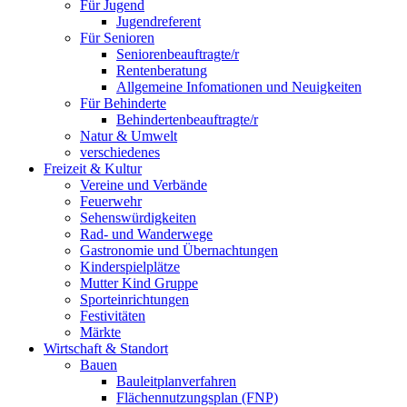
Für Jugend
Jugendreferent
Für Senioren
Seniorenbeauftragte/r
Rentenberatung
Allgemeine Infomationen und Neuigkeiten
Für Behinderte
Behindertenbeauftragte/r
Natur & Umwelt
verschiedenes
Freizeit & Kultur
Vereine und Verbände
Feuerwehr
Sehenswürdigkeiten
Rad- und Wanderwege
Gastronomie und Übernachtungen
Kinderspielplätze
Mutter Kind Gruppe
Sporteinrichtungen
Festivitäten
Märkte
Wirtschaft & Standort
Bauen
Bauleitplanverfahren
Flächennutzungsplan (FNP)