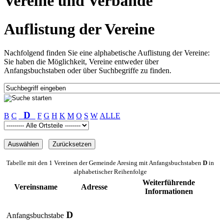
Vereine und Verbände
Auflistung der Vereine
Nachfolgend finden Sie eine alphabetische Auflistung der Vereine:
Sie haben die Möglichkeit, Vereine entweder über
Anfangsbuchstaben oder über Suchbegriffe zu finden.
D
B
C
F
G
H
K
M
O
S
W
ALLE
Tabelle mit den 1 Vereinen der Gemeinde Aresing mit Anfangsbuchstaben
D
in
alphabetischer Reihenfolge
Weiterführende
Vereinsname
Adresse
Informationen
D
Anfangsbuchstabe