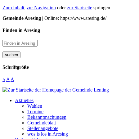
Zum Inhalt
,
zur Navigation
oder
zur Startseite
springen.
Gemeinde Aresing
| Online: https://www.aresing.de/
Finden in Aresing
suchen
Schriftgröße
A
A
A
Aktuelles
Wahlen
Termine
Bekanntmachungen
Gemeindeblatt
Stellenangebote
wos is los in Aresing