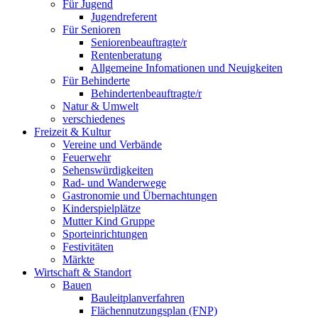
Für Jugend
Jugendreferent
Für Senioren
Seniorenbeauftragte/r
Rentenberatung
Allgemeine Infomationen und Neuigkeiten
Für Behinderte
Behindertenbeauftragte/r
Natur & Umwelt
verschiedenes
Freizeit & Kultur
Vereine und Verbände
Feuerwehr
Sehenswürdigkeiten
Rad- und Wanderwege
Gastronomie und Übernachtungen
Kinderspielplätze
Mutter Kind Gruppe
Sporteinrichtungen
Festivitäten
Märkte
Wirtschaft & Standort
Bauen
Bauleitplanverfahren
Flächennutzungsplan (FNP)