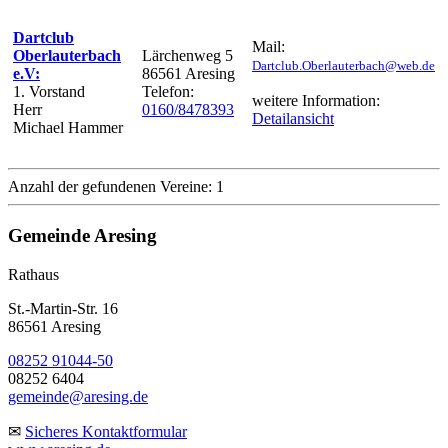
Dartclub
Mail:
Oberlauterbach
Lärchenweg 5
Dartclub.Oberlauterbach@web.de
e.V:
86561 Aresing
1. Vorstand
Telefon:
weitere Information:
Herr
0160/8478393
Detailansicht
Michael Hammer
Anzahl der gefundenen Vereine: 1
Gemeinde Aresing
Rathaus
St.-Martin-Str. 16
86561 Aresing
08252 91044-50
08252 6404
gemeinde@aresing.de
✉
Sicheres Kontaktformular