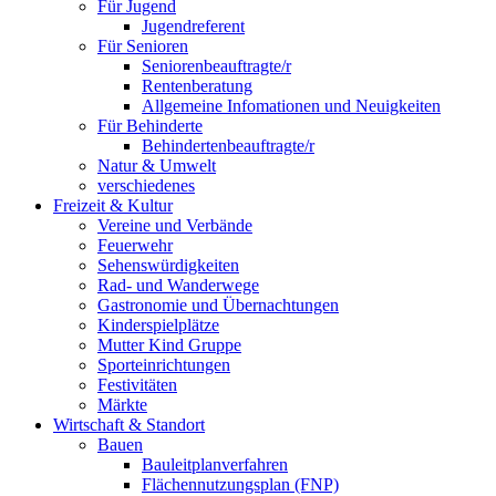
Für Jugend
Jugendreferent
Für Senioren
Seniorenbeauftragte/r
Rentenberatung
Allgemeine Infomationen und Neuigkeiten
Für Behinderte
Behindertenbeauftragte/r
Natur & Umwelt
verschiedenes
Freizeit & Kultur
Vereine und Verbände
Feuerwehr
Sehenswürdigkeiten
Rad- und Wanderwege
Gastronomie und Übernachtungen
Kinderspielplätze
Mutter Kind Gruppe
Sporteinrichtungen
Festivitäten
Märkte
Wirtschaft & Standort
Bauen
Bauleitplanverfahren
Flächennutzungsplan (FNP)