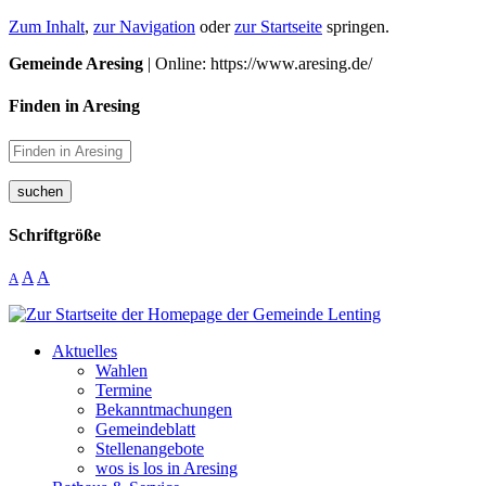
Zum Inhalt
,
zur Navigation
oder
zur Startseite
springen.
Gemeinde Aresing
| Online: https://www.aresing.de/
Finden in Aresing
suchen
Schriftgröße
A
A
A
Aktuelles
Wahlen
Termine
Bekanntmachungen
Gemeindeblatt
Stellenangebote
wos is los in Aresing