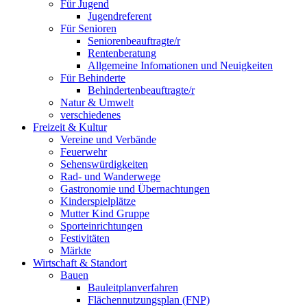
Für Jugend
Jugendreferent
Für Senioren
Seniorenbeauftragte/r
Rentenberatung
Allgemeine Infomationen und Neuigkeiten
Für Behinderte
Behindertenbeauftragte/r
Natur & Umwelt
verschiedenes
Freizeit & Kultur
Vereine und Verbände
Feuerwehr
Sehenswürdigkeiten
Rad- und Wanderwege
Gastronomie und Übernachtungen
Kinderspielplätze
Mutter Kind Gruppe
Sporteinrichtungen
Festivitäten
Märkte
Wirtschaft & Standort
Bauen
Bauleitplanverfahren
Flächennutzungsplan (FNP)