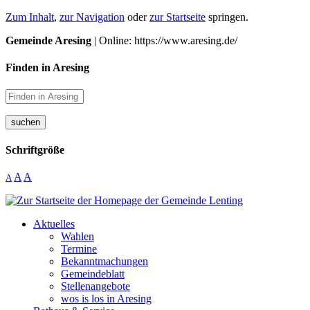
Zum Inhalt
,
zur Navigation
oder
zur Startseite
springen.
Gemeinde Aresing
| Online: https://www.aresing.de/
Finden in Aresing
suchen
Schriftgröße
A
A
A
Aktuelles
Wahlen
Termine
Bekanntmachungen
Gemeindeblatt
Stellenangebote
wos is los in Aresing