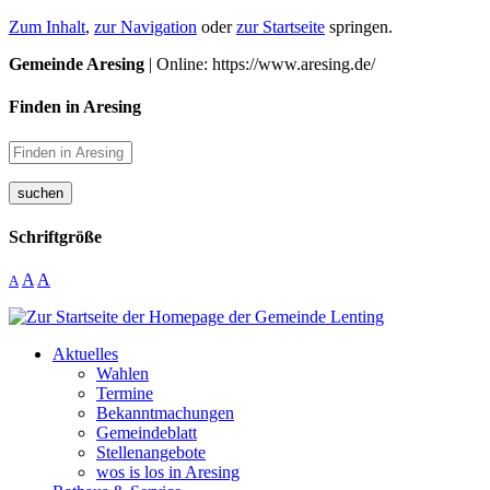
Zum Inhalt
,
zur Navigation
oder
zur Startseite
springen.
Gemeinde Aresing
| Online: https://www.aresing.de/
Finden in Aresing
suchen
Schriftgröße
A
A
A
Aktuelles
Wahlen
Termine
Bekanntmachungen
Gemeindeblatt
Stellenangebote
wos is los in Aresing