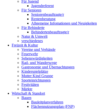
Für Jugend
Jugendreferent
Für Senioren
Seniorenbeauftragte/r
Rentenberatung
Allgemeine Infomationen und Neuigkeiten
Für Behinderte
Behindertenbeauftragte/r
Natur & Umwelt
verschiedenes
Freizeit & Kultur
Vereine und Verbände
Feuerwehr
Sehenswürdigkeiten
Rad- und Wanderwege
Gastronomie und Übernachtungen
Kinderspielplätze
Mutter Kind Gruppe
Sporteinrichtungen
Festivitäten
Märkte
Wirtschaft & Standort
Bauen
Bauleitplanverfahren
Flächennutzungsplan (FNP)