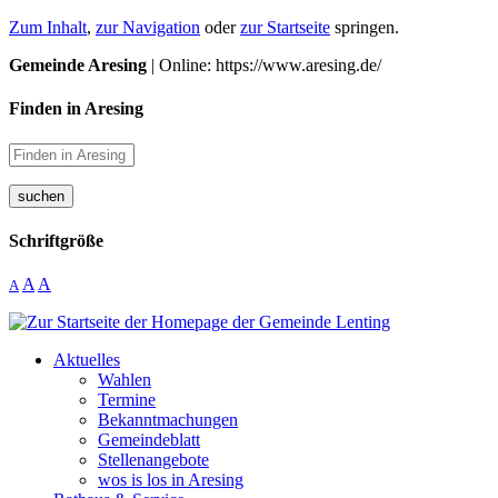
Zum Inhalt
,
zur Navigation
oder
zur Startseite
springen.
Gemeinde Aresing
| Online: https://www.aresing.de/
Finden in Aresing
suchen
Schriftgröße
A
A
A
Aktuelles
Wahlen
Termine
Bekanntmachungen
Gemeindeblatt
Stellenangebote
wos is los in Aresing