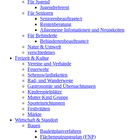
Für Jugend
Jugendreferent
Für Senioren
Seniorenbeauftragte/r
Rentenberatung
Allgemeine Infomationen und Neuigkeiten
Für Behinderte
Behindertenbeauftragte/r
Natur & Umwelt
verschiedenes
Freizeit & Kultur
Vereine und Verbände
Feuerwehr
Sehenswürdigkeiten
Rad- und Wanderwege
Gastronomie und Übernachtungen
Kinderspielplätze
Mutter Kind Gruppe
Sporteinrichtungen
Festivitäten
Märkte
Wirtschaft & Standort
Bauen
Bauleitplanverfahren
Flächennutzungsplan (FNP)