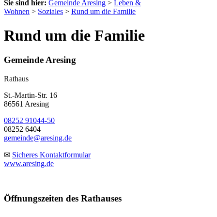
Sie sind hier:
Gemeinde Aresing
>
Leben &
Wohnen
>
Soziales
>
Rund um die Familie
Rund um die Familie
Gemeinde Aresing
Rathaus
St.-Martin-Str. 16
86561 Aresing
08252 91044-50
08252 6404
gemeinde@aresing.de
✉
Sicheres Kontaktformular
www.aresing.de
Öffnungszeiten des Rathauses