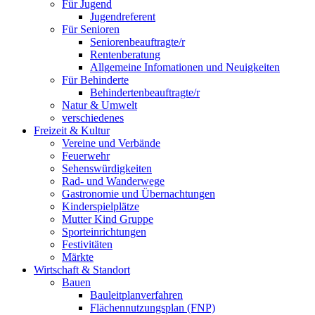
Für Jugend
Jugendreferent
Für Senioren
Seniorenbeauftragte/r
Rentenberatung
Allgemeine Infomationen und Neuigkeiten
Für Behinderte
Behindertenbeauftragte/r
Natur & Umwelt
verschiedenes
Freizeit & Kultur
Vereine und Verbände
Feuerwehr
Sehenswürdigkeiten
Rad- und Wanderwege
Gastronomie und Übernachtungen
Kinderspielplätze
Mutter Kind Gruppe
Sporteinrichtungen
Festivitäten
Märkte
Wirtschaft & Standort
Bauen
Bauleitplanverfahren
Flächennutzungsplan (FNP)