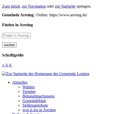
Zum Inhalt
,
zur Navigation
oder
zur Startseite
springen.
Gemeinde Aresing
| Online: https://www.aresing.de/
Finden in Aresing
suchen
Schriftgröße
A
A
A
Aktuelles
Wahlen
Termine
Bekanntmachungen
Gemeindeblatt
Stellenangebote
wos is los in Aresing