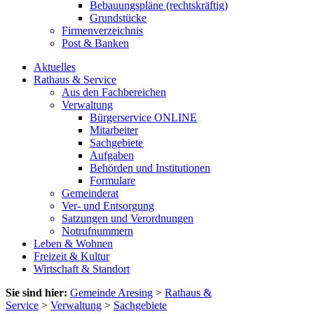
Bebauungspläne (rechtskräftig)
Grundstücke
Firmenverzeichnis
Post & Banken
Aktuelles
Rathaus & Service
Aus den Fachbereichen
Verwaltung
Bürgerservice ONLINE
Mitarbeiter
Sachgebiete
Aufgaben
Behörden und Institutionen
Formulare
Gemeinderat
Ver- und Entsorgung
Satzungen und Verordnungen
Notrufnummern
Leben & Wohnen
Freizeit & Kultur
Wirtschaft & Standort
Sie sind hier:
Gemeinde Aresing
>
Rathaus &
Service
>
Verwaltung
>
Sachgebiete