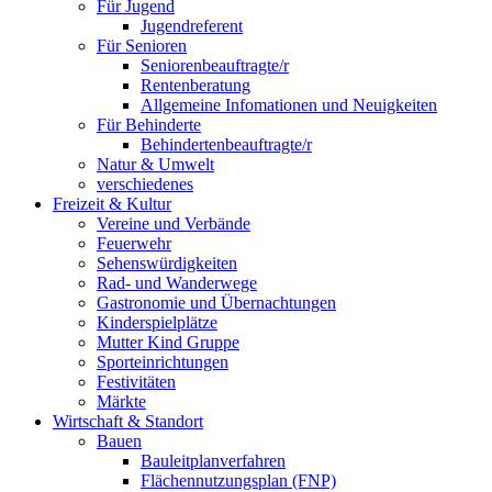
Für Jugend
Jugendreferent
Für Senioren
Seniorenbeauftragte/r
Rentenberatung
Allgemeine Infomationen und Neuigkeiten
Für Behinderte
Behindertenbeauftragte/r
Natur & Umwelt
verschiedenes
Freizeit & Kultur
Vereine und Verbände
Feuerwehr
Sehenswürdigkeiten
Rad- und Wanderwege
Gastronomie und Übernachtungen
Kinderspielplätze
Mutter Kind Gruppe
Sporteinrichtungen
Festivitäten
Märkte
Wirtschaft & Standort
Bauen
Bauleitplanverfahren
Flächennutzungsplan (FNP)