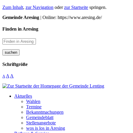
Zum Inhalt
,
zur Navigation
oder
zur Startseite
springen.
Gemeinde Aresing
| Online: https://www.aresing.de/
Finden in Aresing
suchen
Schriftgröße
A
A
A
Aktuelles
Wahlen
Termine
Bekanntmachungen
Gemeindeblatt
Stellenangebote
wos is los in Aresing