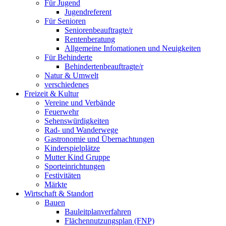
Für Jugend
Jugendreferent
Für Senioren
Seniorenbeauftragte/r
Rentenberatung
Allgemeine Infomationen und Neuigkeiten
Für Behinderte
Behindertenbeauftragte/r
Natur & Umwelt
verschiedenes
Freizeit & Kultur
Vereine und Verbände
Feuerwehr
Sehenswürdigkeiten
Rad- und Wanderwege
Gastronomie und Übernachtungen
Kinderspielplätze
Mutter Kind Gruppe
Sporteinrichtungen
Festivitäten
Märkte
Wirtschaft & Standort
Bauen
Bauleitplanverfahren
Flächennutzungsplan (FNP)