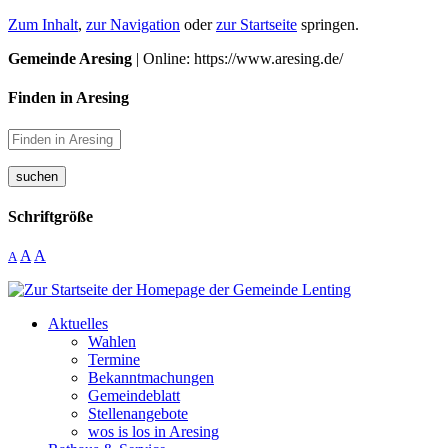
Zum Inhalt
,
zur Navigation
oder
zur Startseite
springen.
Gemeinde Aresing
| Online: https://www.aresing.de/
Finden in Aresing
suchen
Schriftgröße
A
A
A
Aktuelles
Wahlen
Termine
Bekanntmachungen
Gemeindeblatt
Stellenangebote
wos is los in Aresing