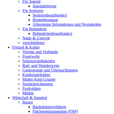
Für Jugend
Jugendreferent
Für Senioren
Seniorenbeauftragte/r
Rentenberatung
Allgemeine Infomationen und Neuigkeiten
Für Behinderte
Behindertenbeauftragte/r
Natur & Umwelt
verschiedenes
Freizeit & Kultur
Vereine und Verbände
Feuerwehr
Sehenswürdigkeiten
Rad- und Wanderwege
Gastronomie und Übernachtungen
Kinderspielplätze
Mutter Kind Gruppe
Sporteinrichtungen
Festivitäten
Märkte
Wirtschaft & Standort
Bauen
Bauleitplanverfahren
Flächennutzungsplan (FNP)