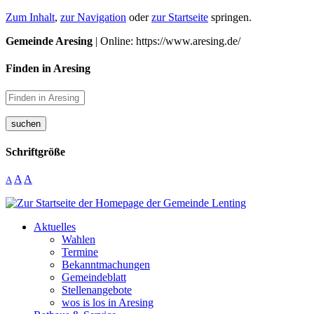
Zum Inhalt
,
zur Navigation
oder
zur Startseite
springen.
Gemeinde Aresing
| Online: https://www.aresing.de/
Finden in Aresing
suchen
Schriftgröße
A
A
A
Aktuelles
Wahlen
Termine
Bekanntmachungen
Gemeindeblatt
Stellenangebote
wos is los in Aresing