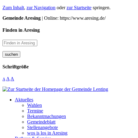
Zum Inhalt
,
zur Navigation
oder
zur Startseite
springen.
Gemeinde Aresing
| Online: https://www.aresing.de/
Finden in Aresing
suchen
Schriftgröße
A
A
A
Aktuelles
Wahlen
Termine
Bekanntmachungen
Gemeindeblatt
Stellenangebote
wos is los in Aresing