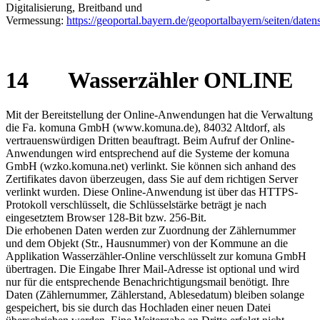
Digitalisierung, Breitband und
Vermessung:
https://geoportal.bayern.de/geoportalbayern/seiten/daten
14 Wasserzähler ONLINE
Mit der Bereitstellung der Online-Anwendungen hat die Verwaltung
die Fa. komuna GmbH (www.komuna.de), 84032 Altdorf, als
vertrauenswürdigen Dritten beauftragt. Beim Aufruf der Online-
Anwendungen wird entsprechend auf die Systeme der komuna
GmbH (wzko.komuna.net) verlinkt. Sie können sich anhand des
Zertifikates davon überzeugen, dass Sie auf dem richtigen Server
verlinkt wurden. Diese Online-Anwendung ist über das HTTPS-
Protokoll verschlüsselt, die Schlüsselstärke beträgt je nach
eingesetztem Browser 128-Bit bzw. 256-Bit.
Die erhobenen Daten werden zur Zuordnung der Zählernummer
und dem Objekt (Str., Hausnummer) von der Kommune an die
Applikation Wasserzähler-Online verschlüsselt zur komuna GmbH
übertragen. Die Eingabe Ihrer Mail-Adresse ist optional und wird
nur für die entsprechende Benachrichtigungsmail benötigt. Ihre
Daten (Zählernummer, Zählerstand, Ablesedatum) bleiben solange
gespeichert, bis sie durch das Hochladen einer neuen Datei