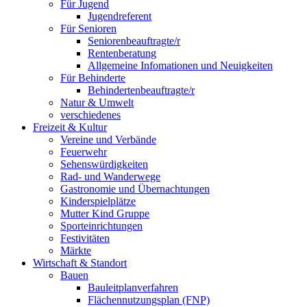
Für Jugend
Jugendreferent
Für Senioren
Seniorenbeauftragte/r
Rentenberatung
Allgemeine Infomationen und Neuigkeiten
Für Behinderte
Behindertenbeauftragte/r
Natur & Umwelt
verschiedenes
Freizeit & Kultur
Vereine und Verbände
Feuerwehr
Sehenswürdigkeiten
Rad- und Wanderwege
Gastronomie und Übernachtungen
Kinderspielplätze
Mutter Kind Gruppe
Sporteinrichtungen
Festivitäten
Märkte
Wirtschaft & Standort
Bauen
Bauleitplanverfahren
Flächennutzungsplan (FNP)