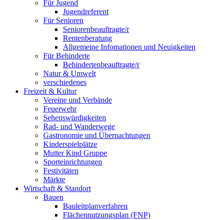
Für Jugend
Jugendreferent
Für Senioren
Seniorenbeauftragte/r
Rentenberatung
Allgemeine Infomationen und Neuigkeiten
Für Behinderte
Behindertenbeauftragte/r
Natur & Umwelt
verschiedenes
Freizeit & Kultur
Vereine und Verbände
Feuerwehr
Sehenswürdigkeiten
Rad- und Wanderwege
Gastronomie und Übernachtungen
Kinderspielplätze
Mutter Kind Gruppe
Sporteinrichtungen
Festivitäten
Märkte
Wirtschaft & Standort
Bauen
Bauleitplanverfahren
Flächennutzungsplan (FNP)