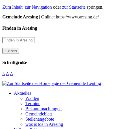
Zum Inhalt
,
zur Navigation
oder
zur Startseite
springen.
Gemeinde Aresing
| Online: https://www.aresing.de/
Finden in Aresing
suchen
Schriftgröße
A
A
A
Aktuelles
Wahlen
Termine
Bekanntmachungen
Gemeindeblatt
Stellenangebote
wos is los in Aresing