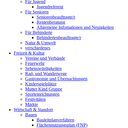
Für Jugend
Jugendreferent
Für Senioren
Seniorenbeauftragte/r
Rentenberatung
Allgemeine Infomationen und Neuigkeiten
Für Behinderte
Behindertenbeauftragte/r
Natur & Umwelt
verschiedenes
Freizeit & Kultur
Vereine und Verbände
Feuerwehr
Sehenswürdigkeiten
Rad- und Wanderwege
Gastronomie und Übernachtungen
Kinderspielplätze
Mutter Kind Gruppe
Sporteinrichtungen
Festivitäten
Märkte
Wirtschaft & Standort
Bauen
Bauleitplanverfahren
Flächennutzungsplan (FNP)