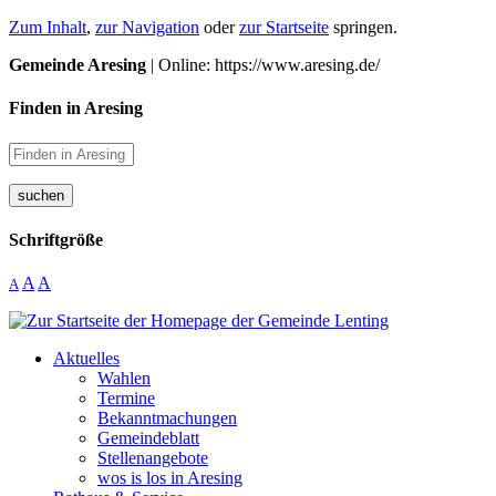
Zum Inhalt
,
zur Navigation
oder
zur Startseite
springen.
Gemeinde Aresing
| Online: https://www.aresing.de/
Finden in Aresing
suchen
Schriftgröße
A
A
A
Aktuelles
Wahlen
Termine
Bekanntmachungen
Gemeindeblatt
Stellenangebote
wos is los in Aresing