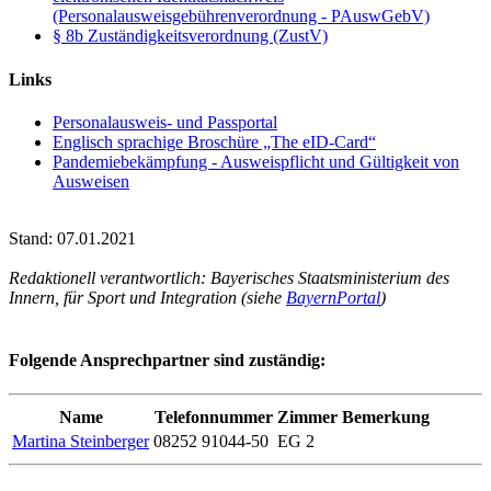
(Personalausweisgebührenverordnung - PAuswGebV)
§ 8b Zuständigkeitsverordnung (ZustV)
Links
Personalausweis- und Passportal
Englisch sprachige Broschüre „The eID-Card“
Pandemiebekämpfung - Ausweispflicht und Gültigkeit von
Ausweisen
Stand: 07.01.2021
Redaktionell verantwortlich: Bayerisches Staatsministerium des
Innern, für Sport und Integration (siehe
BayernPortal
)
Folgende Ansprechpartner sind zuständig:
Name
Telefonnummer
Zimmer
Bemerkung
Martina Steinberger
08252 91044-50
EG 2