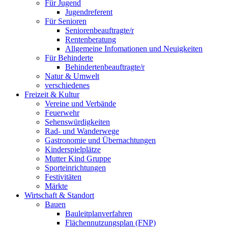
Für Jugend
Jugendreferent
Für Senioren
Seniorenbeauftragte/r
Rentenberatung
Allgemeine Infomationen und Neuigkeiten
Für Behinderte
Behindertenbeauftragte/r
Natur & Umwelt
verschiedenes
Freizeit & Kultur
Vereine und Verbände
Feuerwehr
Sehenswürdigkeiten
Rad- und Wanderwege
Gastronomie und Übernachtungen
Kinderspielplätze
Mutter Kind Gruppe
Sporteinrichtungen
Festivitäten
Märkte
Wirtschaft & Standort
Bauen
Bauleitplanverfahren
Flächennutzungsplan (FNP)