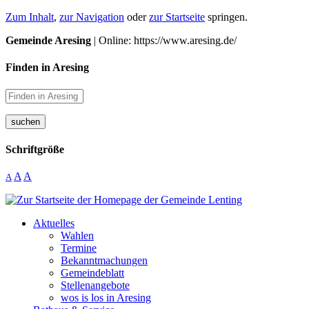
Zum Inhalt
,
zur Navigation
oder
zur Startseite
springen.
Gemeinde Aresing
| Online: https://www.aresing.de/
Finden in Aresing
suchen
Schriftgröße
A
A
A
Aktuelles
Wahlen
Termine
Bekanntmachungen
Gemeindeblatt
Stellenangebote
wos is los in Aresing