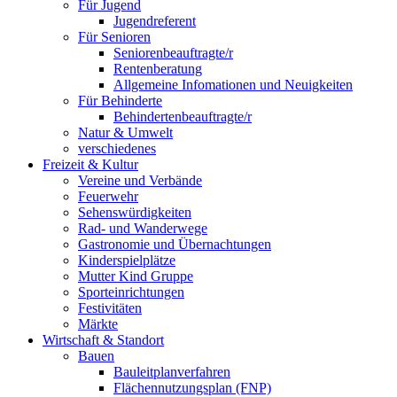
Für Jugend
Jugendreferent
Für Senioren
Seniorenbeauftragte/r
Rentenberatung
Allgemeine Infomationen und Neuigkeiten
Für Behinderte
Behindertenbeauftragte/r
Natur & Umwelt
verschiedenes
Freizeit & Kultur
Vereine und Verbände
Feuerwehr
Sehenswürdigkeiten
Rad- und Wanderwege
Gastronomie und Übernachtungen
Kinderspielplätze
Mutter Kind Gruppe
Sporteinrichtungen
Festivitäten
Märkte
Wirtschaft & Standort
Bauen
Bauleitplanverfahren
Flächennutzungsplan (FNP)