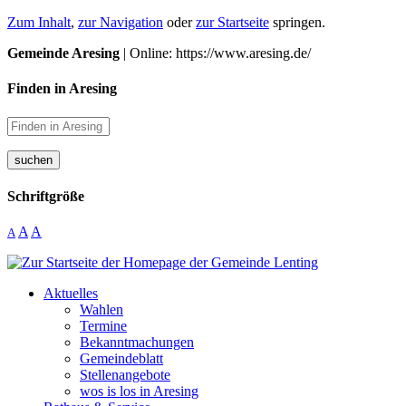
Zum Inhalt
,
zur Navigation
oder
zur Startseite
springen.
Gemeinde Aresing
| Online: https://www.aresing.de/
Finden in Aresing
suchen
Schriftgröße
A
A
A
Aktuelles
Wahlen
Termine
Bekanntmachungen
Gemeindeblatt
Stellenangebote
wos is los in Aresing