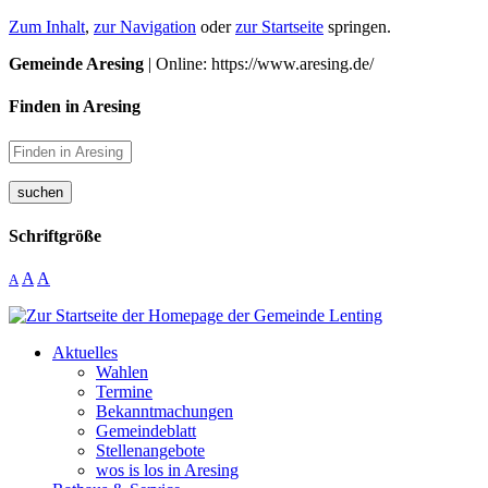
Zum Inhalt
,
zur Navigation
oder
zur Startseite
springen.
Gemeinde Aresing
| Online: https://www.aresing.de/
Finden in Aresing
suchen
Schriftgröße
A
A
A
Aktuelles
Wahlen
Termine
Bekanntmachungen
Gemeindeblatt
Stellenangebote
wos is los in Aresing