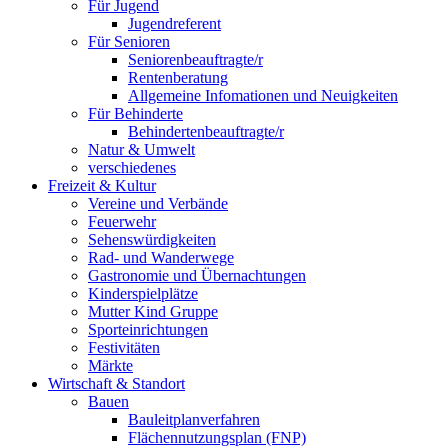
Für Jugend
Jugendreferent
Für Senioren
Seniorenbeauftragte/r
Rentenberatung
Allgemeine Infomationen und Neuigkeiten
Für Behinderte
Behindertenbeauftragte/r
Natur & Umwelt
verschiedenes
Freizeit & Kultur
Vereine und Verbände
Feuerwehr
Sehenswürdigkeiten
Rad- und Wanderwege
Gastronomie und Übernachtungen
Kinderspielplätze
Mutter Kind Gruppe
Sporteinrichtungen
Festivitäten
Märkte
Wirtschaft & Standort
Bauen
Bauleitplanverfahren
Flächennutzungsplan (FNP)