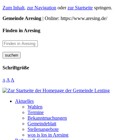
Zum Inhalt
,
zur Navigation
oder
zur Startseite
springen.
Gemeinde Aresing
| Online: https://www.aresing.de/
Finden in Aresing
suchen
Schriftgröße
A
A
A
Aktuelles
Wahlen
Termine
Bekanntmachungen
Gemeindeblatt
Stellenangebote
wos is los in Aresing