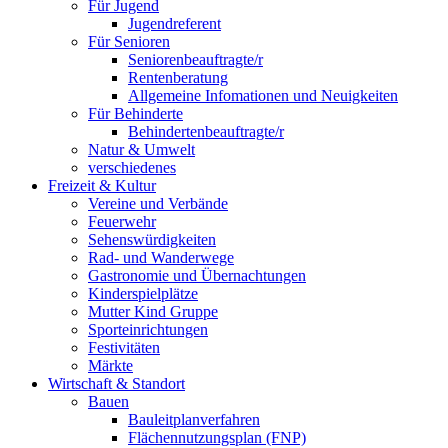
Für Jugend
Jugendreferent
Für Senioren
Seniorenbeauftragte/r
Rentenberatung
Allgemeine Infomationen und Neuigkeiten
Für Behinderte
Behindertenbeauftragte/r
Natur & Umwelt
verschiedenes
Freizeit & Kultur
Vereine und Verbände
Feuerwehr
Sehenswürdigkeiten
Rad- und Wanderwege
Gastronomie und Übernachtungen
Kinderspielplätze
Mutter Kind Gruppe
Sporteinrichtungen
Festivitäten
Märkte
Wirtschaft & Standort
Bauen
Bauleitplanverfahren
Flächennutzungsplan (FNP)