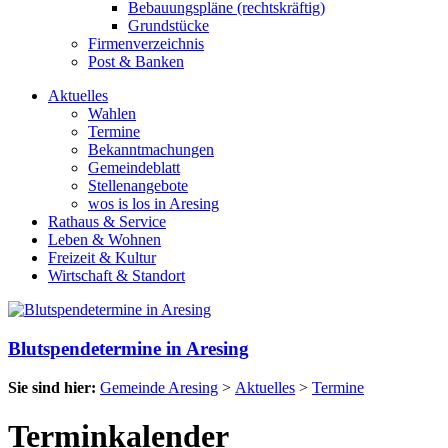
Bebauungspläne (rechtskräftig)
Grundstücke
Firmenverzeichnis
Post & Banken
Aktuelles
Wahlen
Termine
Bekanntmachungen
Gemeindeblatt
Stellenangebote
wos is los in Aresing
Rathaus & Service
Leben & Wohnen
Freizeit & Kultur
Wirtschaft & Standort
Blutspendetermine in Aresing
Sie sind hier:
Gemeinde Aresing
>
Aktuelles
>
Termine
Terminkalender