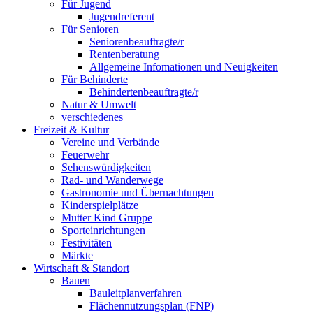
Für Jugend
Jugendreferent
Für Senioren
Seniorenbeauftragte/r
Rentenberatung
Allgemeine Infomationen und Neuigkeiten
Für Behinderte
Behindertenbeauftragte/r
Natur & Umwelt
verschiedenes
Freizeit & Kultur
Vereine und Verbände
Feuerwehr
Sehenswürdigkeiten
Rad- und Wanderwege
Gastronomie und Übernachtungen
Kinderspielplätze
Mutter Kind Gruppe
Sporteinrichtungen
Festivitäten
Märkte
Wirtschaft & Standort
Bauen
Bauleitplanverfahren
Flächennutzungsplan (FNP)