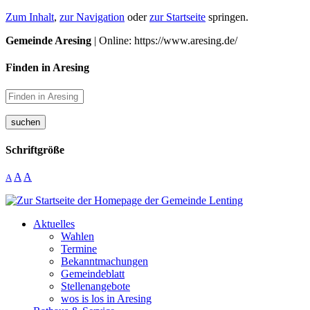
Zum Inhalt
,
zur Navigation
oder
zur Startseite
springen.
Gemeinde Aresing
| Online: https://www.aresing.de/
Finden in Aresing
suchen
Schriftgröße
A
A
A
Aktuelles
Wahlen
Termine
Bekanntmachungen
Gemeindeblatt
Stellenangebote
wos is los in Aresing