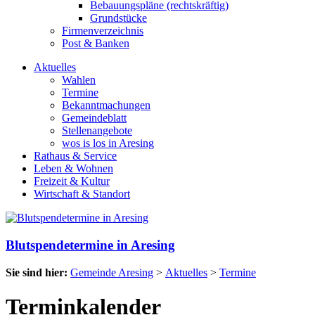
Bebauungspläne (rechtskräftig)
Grundstücke
Firmenverzeichnis
Post & Banken
Aktuelles
Wahlen
Termine
Bekanntmachungen
Gemeindeblatt
Stellenangebote
wos is los in Aresing
Rathaus & Service
Leben & Wohnen
Freizeit & Kultur
Wirtschaft & Standort
Blutspendetermine in Aresing
Sie sind hier:
Gemeinde Aresing
>
Aktuelles
>
Termine
Terminkalender