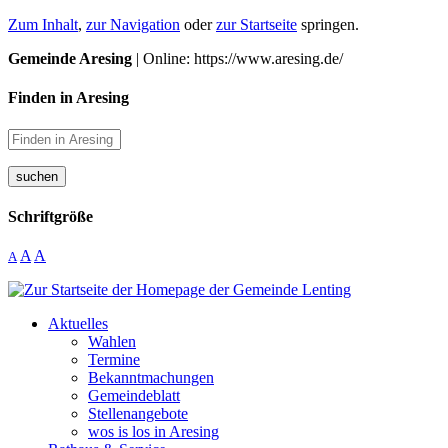
Zum Inhalt
,
zur Navigation
oder
zur Startseite
springen.
Gemeinde Aresing
| Online: https://www.aresing.de/
Finden in Aresing
suchen
Schriftgröße
A
A
A
Aktuelles
Wahlen
Termine
Bekanntmachungen
Gemeindeblatt
Stellenangebote
wos is los in Aresing