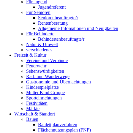
Für Jugend
Jugendreferent
Für Senioren
Seniorenbeauftragte/r
Rentenberatung
Allgemeine Infomationen und Neuigkeiten
Für Behinderte
Behindertenbeauftragte/r
Natur & Umwelt
verschiedenes
Freizeit & Kultur
Vereine und Verbände
Feuerwehr
Sehenswürdigkeiten
Rad- und Wanderwege
Gastronomie und Übernachtungen
Kinderspielplätze
Mutter Kind Gruppe
Sporteinrichtungen
Festivitäten
Märkte
Wirtschaft & Standort
Bauen
Bauleitplanverfahren
Flächennutzungsplan (FNP)