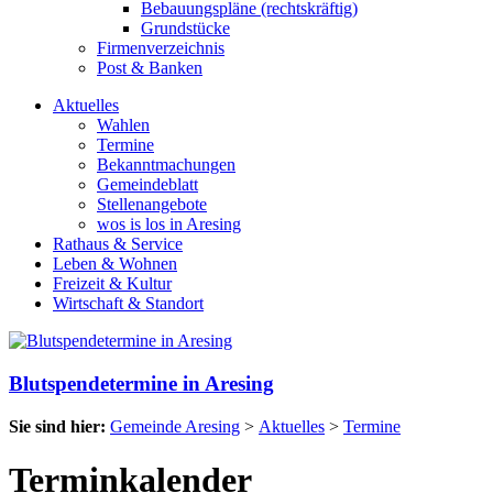
Bebauungspläne (rechtskräftig)
Grundstücke
Firmenverzeichnis
Post & Banken
Aktuelles
Wahlen
Termine
Bekanntmachungen
Gemeindeblatt
Stellenangebote
wos is los in Aresing
Rathaus & Service
Leben & Wohnen
Freizeit & Kultur
Wirtschaft & Standort
Blutspendetermine in Aresing
Sie sind hier:
Gemeinde Aresing
>
Aktuelles
>
Termine
Terminkalender