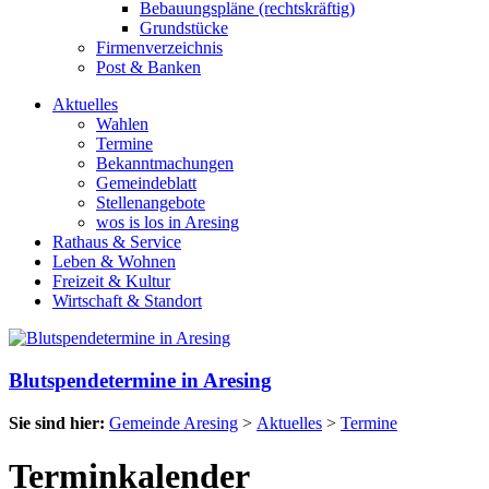
Bebauungspläne (rechtskräftig)
Grundstücke
Firmenverzeichnis
Post & Banken
Aktuelles
Wahlen
Termine
Bekanntmachungen
Gemeindeblatt
Stellenangebote
wos is los in Aresing
Rathaus & Service
Leben & Wohnen
Freizeit & Kultur
Wirtschaft & Standort
Blutspendetermine in Aresing
Sie sind hier:
Gemeinde Aresing
>
Aktuelles
>
Termine
Terminkalender