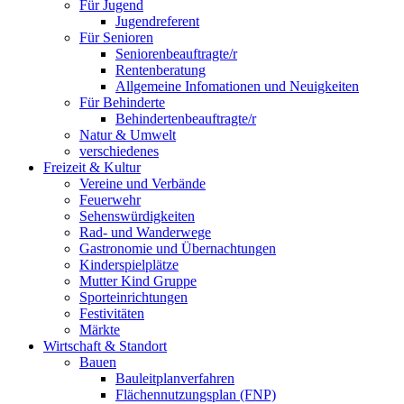
Für Jugend
Jugendreferent
Für Senioren
Seniorenbeauftragte/r
Rentenberatung
Allgemeine Infomationen und Neuigkeiten
Für Behinderte
Behindertenbeauftragte/r
Natur & Umwelt
verschiedenes
Freizeit & Kultur
Vereine und Verbände
Feuerwehr
Sehenswürdigkeiten
Rad- und Wanderwege
Gastronomie und Übernachtungen
Kinderspielplätze
Mutter Kind Gruppe
Sporteinrichtungen
Festivitäten
Märkte
Wirtschaft & Standort
Bauen
Bauleitplanverfahren
Flächennutzungsplan (FNP)