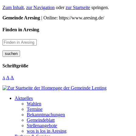
Zum Inhalt
,
zur Navigation
oder
zur Startseite
springen.
Gemeinde Aresing
| Online: https://www.aresing.de/
Finden in Aresing
suchen
Schriftgröße
A
A
A
Aktuelles
Wahlen
Termine
Bekanntmachungen
Gemeindeblatt
Stellenangebote
wos is los in Aresing